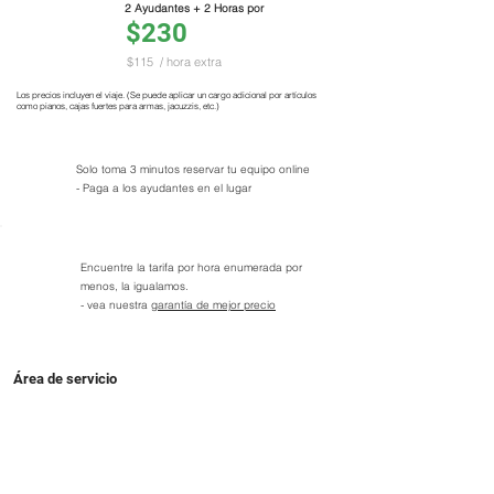
2 Ayudantes + 2 Horas por
$230
$115
/ hora extra
Los precios incluyen el viaje. (Se puede aplicar un cargo adicional por artículos
como pianos, cajas fuertes para armas, jacuzzis, etc.)
Solo toma 3 minutos reservar tu equipo online
- Paga a los ayudantes en el lugar
Encuentre la tarifa por hora enumerada por
menos, la igualamos.
- vea nuestra
garantía de mejor precio
Área de servicio