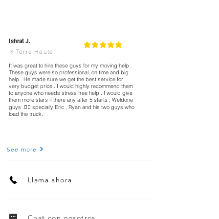
Ishrat J.
5
la calificación promedio es 5 de 5
Terre Haute
It was great to hire these guys for my moving help .
These guys were so professional, on time and big
help . He made sure we get the best service for
very budget price . I would highly recommend them
to anyone who needs stress free help . I would give
them more stars if there any after 5 starts . Weldone
guys .👍🏻 specially Eric , Ryan and his two guys who
load the truck.
See more
Llama ahora
Chat con nosotros