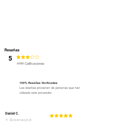
Reseñas
5
la calificación promedio es 3 de 5
4089
Calificaciones
100% Reseñas Verificadas
Las reseñas provienen de personas que han
utilizado este proveedor.
Daniel C.
5
la calificación promedio es 5 de 5
Greenwood