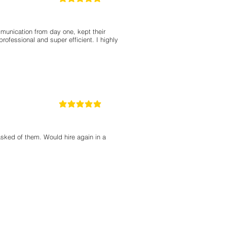
la calificación promedio es 5 de 5
nication from day one, kept their
rofessional and super efficient. I highly
5
la calificación promedio es 5 de 5
sked of them. Would hire again in a