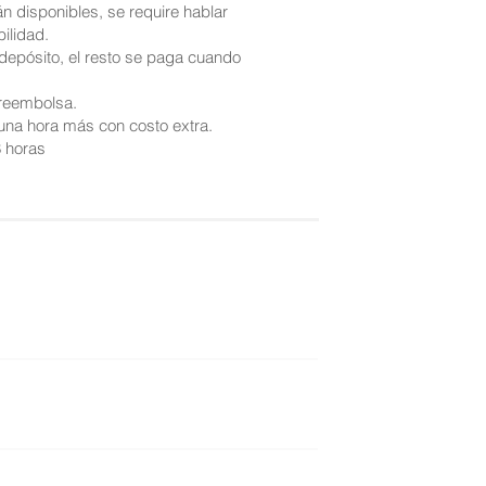
n disponibles, se require hablar
bilidad.
 depósito, el resto se paga cuando
 reembolsa.
na hora más con costo extra.
8 horas
o