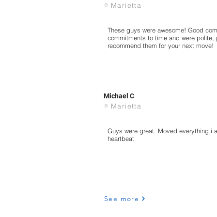
Marietta
These guys were awesome! Good commu
commitments to time and were polite, p
recommend them for your next move!
Michael C
Marietta
Guys were great. Moved everything i a
heartbeat
See more