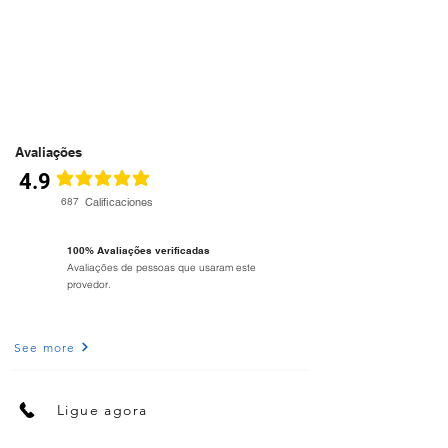
Avaliações
4.9
la calificación promedio es 4.9 de 5
687
Calificaciones
100% Avaliações verificadas
Avaliações de pessoas que usaram este
provedor.
See more
Ligue agora