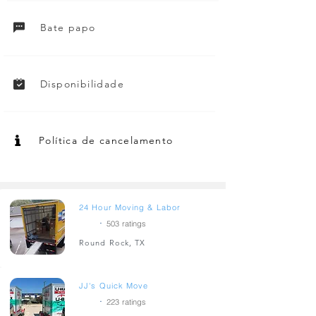
Bate papo
Disponibilidade
Política de cancelamento
24 Hour Moving & Labor
.
4.9
503
ratings
Round Rock, TX
JJ's Quick Move
.
5
223
ratings