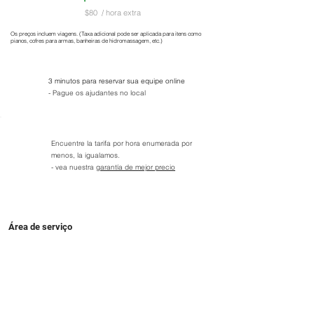
$80
/ hora extra
Os preços incluem viagens. (Taxa adicional pode ser aplicada para itens como
pianos, cofres para armas, banheiras de hidromassagem, etc.)
3 minutos para reservar sua equipe online
- Pague os ajudantes no local
Encuentre la tarifa por hora enumerada por
menos, la igualamos.
- vea nuestra
garantía de mejor precio
Área de serviço