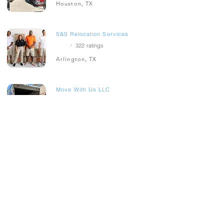
Houston, TX
S&S Relocation Services
.
5
322
ratings
Arlington, TX
Move With Us LLC
.
4.9
28
ratings
San Antonio, TX
Stack in the Box Moving and Storage
.
4.9
2287
ratings
Houston, TX
Comfort Moving & Storage
.
4.4
141
ratings