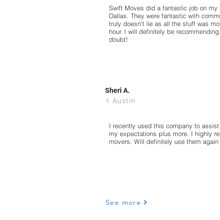
Swift Moves did a fantastic job on my 
Dallas. They were fantastic with comm
truly doesn’t lie as all the stuff was 
hour. I will definitely be recommending
doubt!
Sheri A.
Austin
I recently used this company to assi
my expectations plus more. I highly
movers. Will definitely use them again 
See more