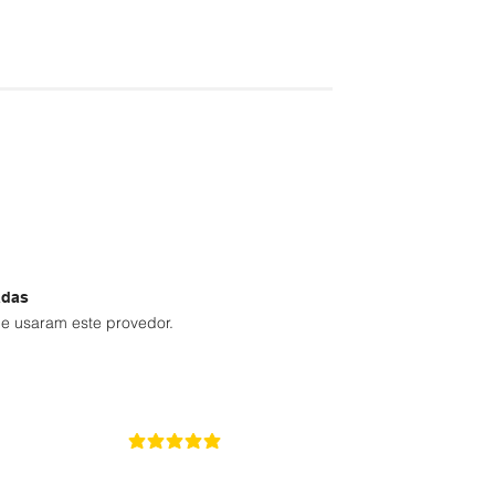
adas
e usaram este provedor.
5
la calificación promedio es 5 de 5