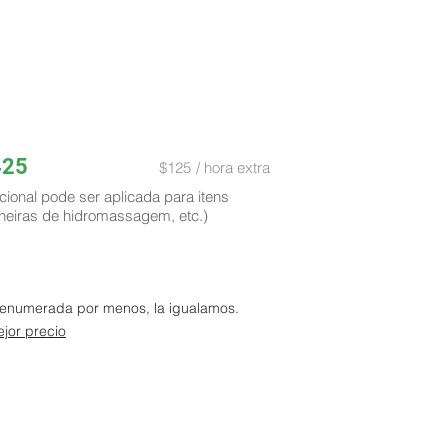
425
$125
/ hora extra
cional pode ser aplicada para itens
heiras de hidromassagem, etc.)
a enumerada por menos, la igualamos.
jor precio