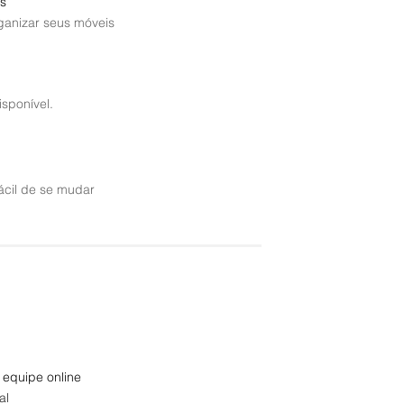
s
rganizar seus móveis
sponível.
ácil de se mudar
 equipe online
al