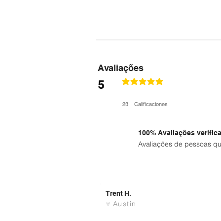
Avaliações
5
la calificación promedio es 4.9 de 5
23
Calificaciones
100% Avaliações verific
Avaliações de pessoas qu
Trent H.
Austin