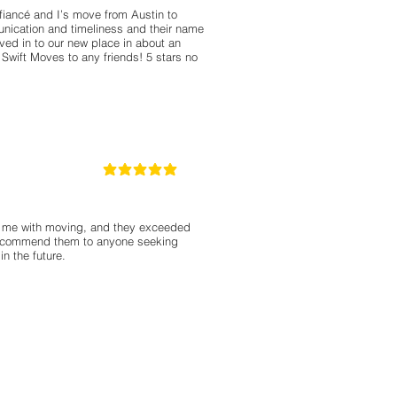
fiancé and I’s move from Austin to
unication and timeliness and their name
moved in to our new place in about an
 Swift Moves to any friends! 5 stars no
5
la calificación promedio es 5 de 5
st me with moving, and they exceeded
 recommend them to anyone seeking
in the future.