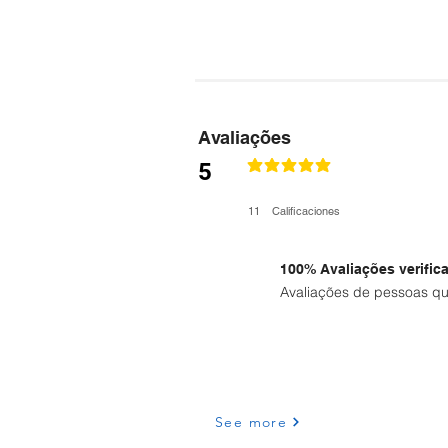
Avaliações
5
la calificación promedio es 5 de 5
11
Calificaciones
100% Avaliações verific
Avaliações de pessoas qu
See more