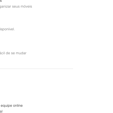
s
rganizar seus móveis
sponível.
ácil de se mudar
 equipe online
al