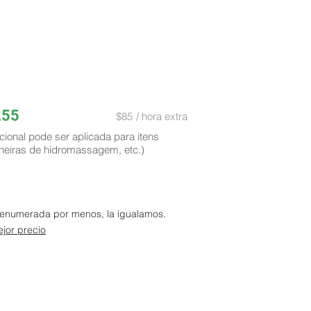
255
$85
/ hora extra
cional pode ser aplicada para itens
heiras de hidromassagem, etc.)
a enumerada por menos, la igualamos.
jor precio