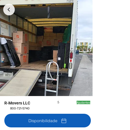
5
R-Movers LLC
Ajudantes
800-721-5740
Disponibilidade