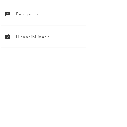
Bate papo
Disponibilidade
Política de cancelamento
Blaylock Transport Moving Labor Services
.
5
1097
ratings
Sacramento, CA
Blaylock Transport Moving Labor Services
.
5
1096
ratings