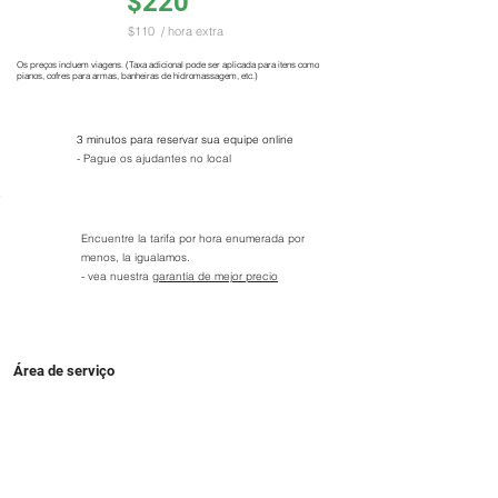
$220
$110
/ hora extra
Os preços incluem viagens. (Taxa adicional pode ser aplicada para itens como
pianos, cofres para armas, banheiras de hidromassagem, etc.)
3 minutos para reservar sua equipe online
- Pague os ajudantes no local
Encuentre la tarifa por hora enumerada por
menos, la igualamos.
- vea nuestra
garantía de mejor precio
Área de serviço