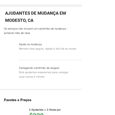
AJUDANTES DE MUDANÇA EM
MODESTO, CA
Os serviços não incluem um caminhão de mudança -
somente mão de obra
Ajuda na mudança
Maneira mais segura, rápida e fácil de se mudar
Carregando caminhão de aluguel
Dois ajudantes experientes para carregar
suas caixas e móveis
Pacotes e Preços
2 Ajudantes + 2 Horas por