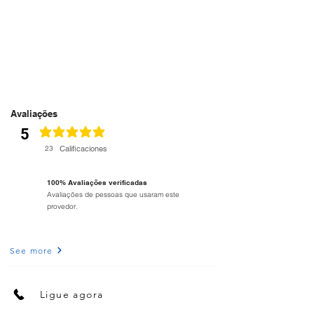
Avaliações
5
la calificación promedio es 5 de 5
23
Calificaciones
100% Avaliações verificadas
Avaliações de pessoas que usaram este
provedor.
See more
Ligue agora