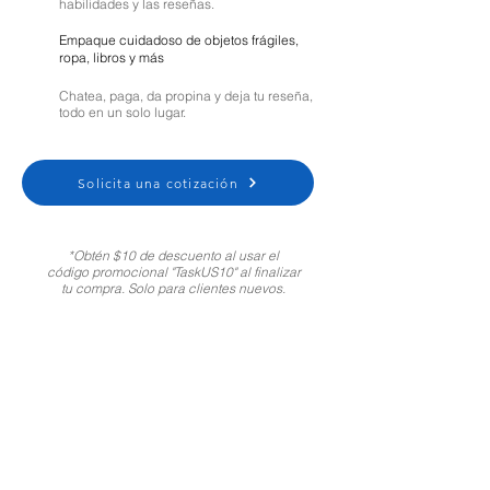
habilidades y las reseñas.
Empaque cuidadoso de objetos frágiles,
ropa, libros y más
Chatea, paga, da propina y deja tu reseña,
todo en un solo lugar.
Solicita una cotización
*Obtén $10 de descuento al usar el
código promocional "TaskUS10" al finalizar
tu compra. Solo para clientes nuevos.
Moving Help Center
Customer Support:
1-800-721-5740
Spanish
|
Portuguese