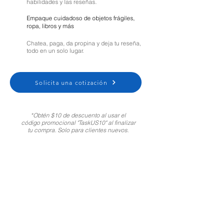
habilidades y las reseñas.
Empaque cuidadoso de objetos frágiles,
ropa, libros y más
Chatea, paga, da propina y deja tu reseña,
todo en un solo lugar.
Solicita una cotización
*Obtén $10 de descuento al usar el
código promocional "TaskUS10" al finalizar
tu compra. Solo para clientes nuevos.
Moving Help Center
Customer Support:
1-800-721-5740
Spanish
|
Portuguese