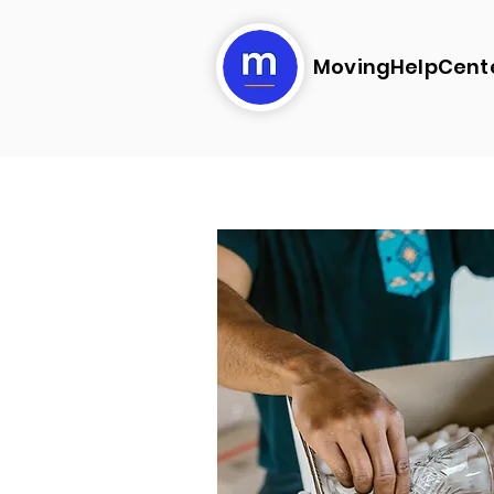
MovingHelpCent