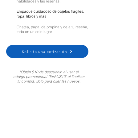
habilidades y las reseñas.
Empaque cuidadoso de objetos frágiles,
ropa, libros y más
Chatea, paga, da propina y deja tu reseña,
todo en un solo lugar.
Solicita una cotización
*Obtén $10 de descuento al usar el
código promocional "TaskUS10" al finalizar
tu compra. Solo para clientes nuevos.
Moving Help Center
Customer Support:
1-800-721-5740
Spanish
|
Portuguese