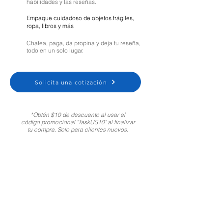
habilidades y las reseñas.
Empaque cuidadoso de objetos frágiles,
ropa, libros y más
Chatea, paga, da propina y deja tu reseña,
todo en un solo lugar.
Solicita una cotización
*Obtén $10 de descuento al usar el
código promocional "TaskUS10" al finalizar
tu compra. Solo para clientes nuevos.
Moving Help Center
Customer Support:
1-800-721-5740
Spanish
|
Portuguese