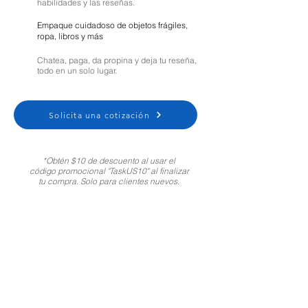
habilidades y las reseñas.
Empaque cuidadoso de objetos frágiles,
ropa, libros y más
Chatea, paga, da propina y deja tu reseña,
todo en un solo lugar.
Solicita una cotización
*Obtén $10 de descuento al usar el
código promocional "TaskUS10" al finalizar
tu compra. Solo para clientes nuevos.
Moving Help Center
Customer Support:
1-800-721-5740
Spanish
|
Portuguese