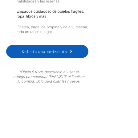
habilidades y las reseñas.
Empaque cuidadoso de objetos frágiles,
ropa, libros y más
Chatea, paga, da propina y deja tu reseña,
todo en un solo lugar.
Solicita una cotización
*Obtén $10 de descuento al usar el
código promocional "TaskUS10" al finalizar
tu compra. Solo para clientes nuevos.
Moving Help Center
Customer Support:
1-800-721-5740
Spanish
|
Portuguese