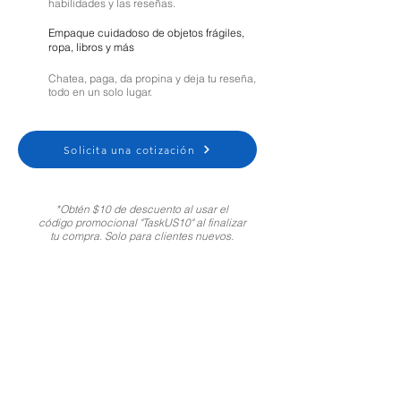
habilidades y las reseñas.
Empaque cuidadoso de objetos frágiles,
ropa, libros y más
Chatea, paga, da propina y deja tu reseña,
todo en un solo lugar.
Solicita una cotización
*Obtén $10 de descuento al usar el
código promocional "TaskUS10" al finalizar
tu compra. Solo para clientes nuevos.
Moving Help Center
Customer Support:
1-800-721-5740
Spanish
|
Portuguese