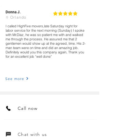
Donna J.
5
la calificación promedio es 5 de 5
Orlando
I called HighFive movers,late Saturday night for
labor service for the next morning (Sunday) I spoke
with Mr.Diaz, he was so patient me with and walked
me through the process. He assured me that 2
gentlemen would show up at the agreed, time. His 2-
man team were on time and did an amazing job.
Definitely would you this company again, Thank you
for an excellent job “well done”
See more
Call now
Chat with us