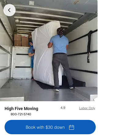
4.9
High Five Moving
Labor Only
800-721-5740
Book with $30 down