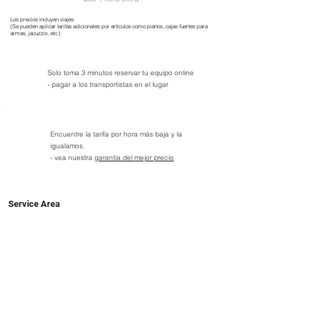
Los precios incluyen viajes
(Se pueden aplicar tarifas adicionales por artículos como pianos, cajas fuertes para
armas, jacuzzis, etc.)
Solo toma 3 minutos reservar tu equipo online
- pagar a los transportistas en el lugar
Encuentre la tarifa por hora más baja y la
igualamos.
- vea nuestra
garantía del mejor precio
Service Area