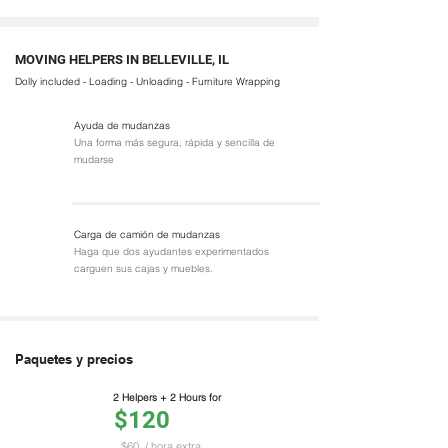
MOVING HELPERS IN BELLEVILLE, IL
Dolly included - Loading - Unloading - Furniture Wrapping
Ayuda de mudanzas
Una forma más segura, rápida y sencilla de
mudarse
Carga de camión de mudanzas
Haga que dos ayudantes experimentados
carguen sus cajas y muebles.
Paquetes y precios
2 Helpers + 2 Hours for
$120
$60
/ hora extra