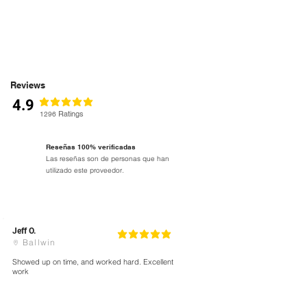
Reviews
4.9
la calificación promedio es 4.9 de 5
Ratings
1296
Reseñas 100% verificadas
Las reseñas son de personas que han
utilizado este proveedor.
Jeff O.
5
la calificación promedio es 5 de 5
Ballwin
Showed up on time, and worked hard. Excellent
work