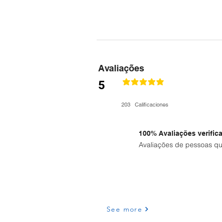
Avaliações
5
la calificación promedio es 4.8 de 5
203
Calificaciones
100% Avaliações verific
Avaliações de pessoas qu
See more