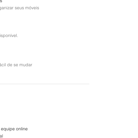
s
rganizar seus móveis
sponível.
ácil de se mudar
 equipe online
al