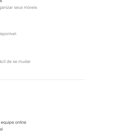
s
rganizar seus móveis
sponível.
ácil de se mudar
 equipe online
al