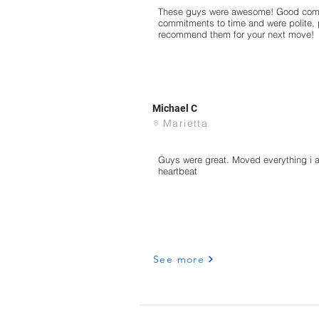
These guys were awesome! Good commu
commitments to time and were polite, p
recommend them for your next move!
Michael C
Marietta
Guys were great. Moved everything i a
heartbeat
See more