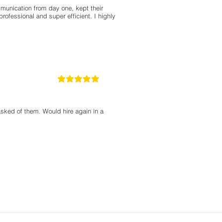
nication from day one, kept their
rofessional and super efficient. I highly
5
la calificación promedio es 5 de 5
sked of them. Would hire again in a