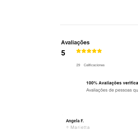
Avaliações
5
la calificación promedio es 5 de 5
29
Calificaciones
100% Avaliações verific
Avaliações de pessoas qu
Angela F.
Marietta