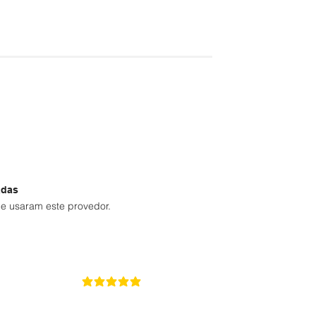
adas
e usaram este provedor.
5
la calificación promedio es 5 de 5