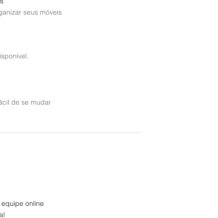
s
rganizar seus móveis
sponível.
ácil de se mudar
 equipe online
al