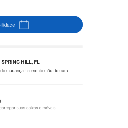
ilidade
PRING HILL, FL
o de mudança - somente mão de obra
l
 carregar suas caixas e móveis