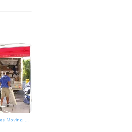
Convenient Lifestyles Moving Inc
L