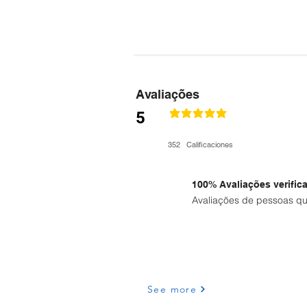
Avaliações
5
la calificación promedio es 4.9 de 5
352
Calificaciones
100% Avaliações verific
Avaliações de pessoas qu
See more